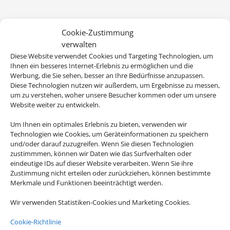
Cookie-Zustimmung
verwalten
Diese Website verwendet Cookies und Targeting Technologien, um
Ihnen ein besseres Internet-Erlebnis zu ermöglichen und die
Werbung, die Sie sehen, besser an Ihre Bedürfnisse anzupassen.
Wir brauchen Ihre Einwilligung
Diese Technologien nutzen wir außerdem, um Ergebnisse zu messen,
um zu verstehen, woher unsere Besucher kommen oder um unsere
Um diesen Inhalt darzustellen, aktivieren Sie bitte die Cookies. Es
Website weiter zu entwickeln.
werden ggf. personenbezogene Daten verarbeitet.
Um Ihnen ein optimales Erlebnis zu bieten, verwenden wir
Technologien wie Cookies, um Geräteinformationen zu speichern
Cookies akzeptieren
und/oder darauf zuzugreifen. Wenn Sie diesen Technologien
zustimmmen, können wir Daten wie das Surfverhalten oder
eindeutige IDs auf dieser Website verarbeiten. Wenn Sie ihre
Zustimmung nicht erteilen oder zurückziehen, können bestimmte
Die Abwicklung der Buchung übernimmt Schmetterling
Merkmale und Funktionen beeinträchtigt werden.
International GmbH & Co.KG im Auftrag des Webseiteninhabers.
Wir verwenden Statistiken-Cookies und Marketing Cookies.
Cookie-Richtlinie