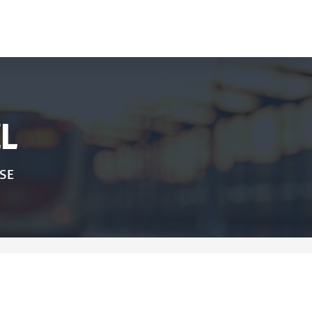
L
ISE