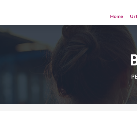
Home
Ur
PE