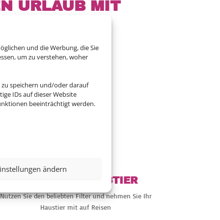
EN URLAUB MIT
öglichen und die Werbung, die Sie
essen, um zu verstehen, woher
ler Flexibilität. Die
 zu speichern und/oder darauf
uns.
ige IDs auf dieser Website
nktionen beeinträchtigt werden.

instellungen ändern
REISEN MIT HAUSTIER
Nutzen Sie den beliebten Filter und nehmen Sie Ihr
Haustier mit auf Reisen