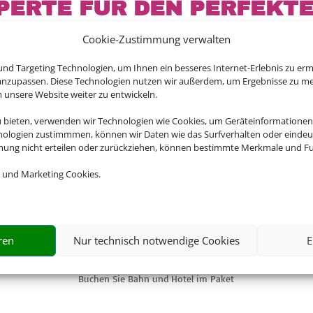
PERTE FÜR DEN PERFEKT
BAHNANREISE
Cookie-Zustimmung verwalten
nd Targeting Technologien, um Ihnen ein besseres Internet-Erlebnis zu erm
 anzupassen. Diese Technologien nutzen wir außerdem, um Ergebnisse zu m
nsere Website weiter zu entwickeln.
Reise selbst zusammen und profitieren Sie dabei von maxima
u bieten, verwenden wir Technologien wie Cookies, um Geräteinformationen
ten Hotelangebote für Ihren Urlaub finden Sie dabei bei 
nologien zustimmmen, können wir Daten wie das Surfverhalten oder eindeut
mmung nicht erteilen oder zurückziehen, können bestimmte Merkmale und Fu
 und Marketing Cookies.

ren
Nur technisch notwendige Cookies
E
EINFACH UND SCHNELL
Buchen Sie Bahn und Hotel im Paket