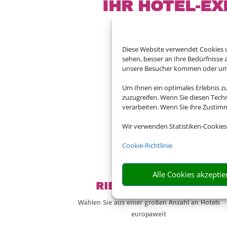
IHR HOTEL-EX
Diese Website verwendet Cookies u
sehen, besser an Ihre Bedürfnisse
unsere Besucher kommen oder um u
Bauen Sie sich Ihre 
Um Ihnen ein optimales Erlebnis z
bes
zuzugreifen. Wenn Sie diesen Tech
verarbeiten. Wenn Sie ihre Zusti
Wir verwenden Statistiken-Cookies

Cookie-Richtlinie
Alle Cookies akzeptie
RIESIGE AUSWAHL
Wählen Sie aus einer großen Anzahl an Hotels
europaweit